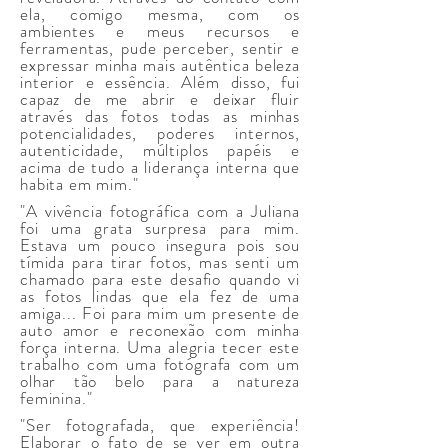
ela, comigo mesma, com os
ambientes e meus recursos e
ferramentas, pude perceber, sentir e
expressar minha mais autêntica beleza
interior e essência. Além disso, fui
capaz de me abrir e deixar fluir
através das fotos todas as minhas
potencialidades, poderes internos,
autenticidade, múltiplos papéis e
acima de tudo a liderança interna que
habita em mim."
"A vivência fotográfica com a Juliana
foi uma grata surpresa para mim.
Estava um pouco insegura pois sou
tímida para tirar fotos, mas senti um
chamado para este desafio quando vi
as fotos lindas que ela fez de uma
amiga... Foi para mim um presente de
auto amor e reconexão com minha
força interna. Uma alegria tecer este
trabalho com uma fotógrafa com um
olhar tão belo para a natureza
feminina."
"Ser fotografada, que experiência!
Elaborar o fato de se ver em outra