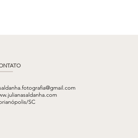
ONTATO
saldanha.fotografia@gmail.com
w.julianasaldanha.com
orianópolis/SC