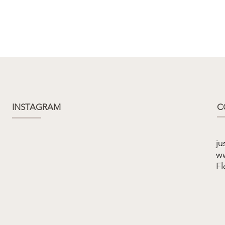
INSTAGRAM
C
ju
ww
Fl