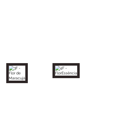
3F - Flor de Maracujá
4F - FlorEssência