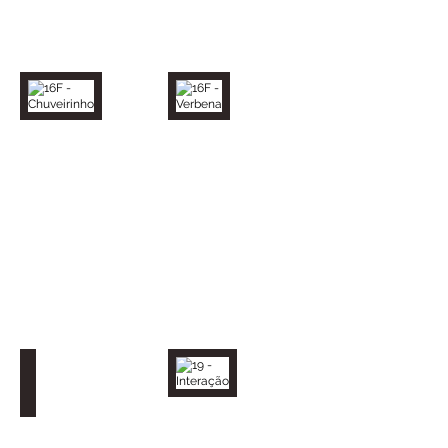
16F - Chuveirinho
16F - Verbena
18 - Ipê Amarelo
19 - Interação